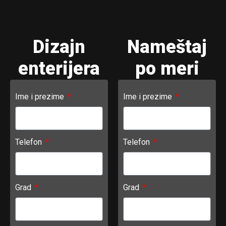
Dizajn
Nameštaj
enterijera
po meri
Ime i prezime
Ime i prezime
Telefon
Telefon
Grad
Grad