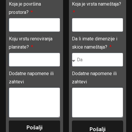
Koja je površina
Koja je vrsta nameštaja?
prostora?
Koju vrstu renoviranja
Da li imate dimenzije i
planirate?
skice nameštaja?
Dodatne napomene ili
Dodatne napomene ili
zahtevi
zahtevi
Pošalji
Pošalji